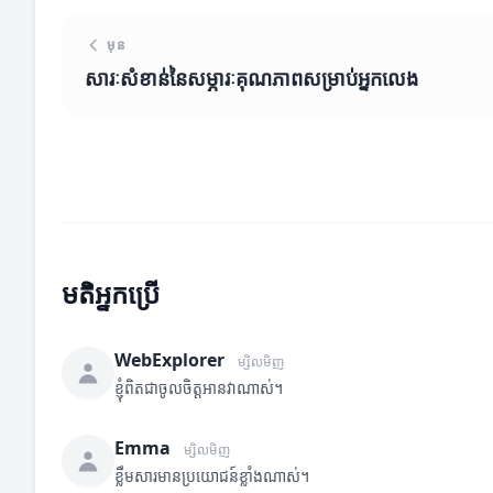
មុន
សារៈសំខាន់នៃសម្ភារៈគុណភាពសម្រាប់អ្នកលេង
មតិអ្នកប្រើ
WebExplorer
ម្សិលមិញ
ខ្ញុំពិតជាចូលចិត្តអានវាណាស់។
Emma
ម្សិលមិញ
ខ្លឹមសារមានប្រយោជន៍ខ្លាំងណាស់។