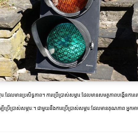
សម្ភារៈដែលមានប្រសិទ្ធភាព។ ការប្រើប្រាស់សម្ភារៈដែលមានសមត្ថភាពបង្កើន
ដើម្បីប្រើប្រាស់សម្ភារៈ។ ជាមួយនឹងការប្រើប្រាស់សម្ភារៈដែលមានគុណភាព អ