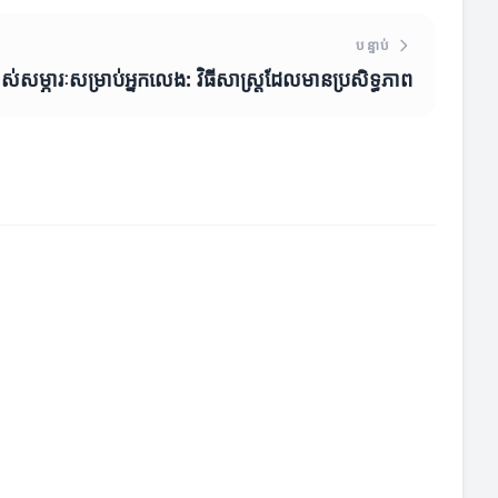
បន្ទាប់
រាស់សម្ភារៈសម្រាប់អ្នកលេង: វិធីសាស្ត្រដែលមានប្រសិទ្ធភាព