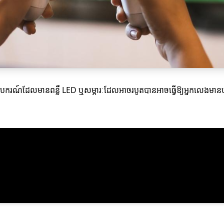
ឺ។ ឧបករណ៍ដែលមានពន្លឺ LED ឬសម្ភារៈដែលអាចរបូតបានអាចធ្វើឱ្យអ្នកលេងមានបទ