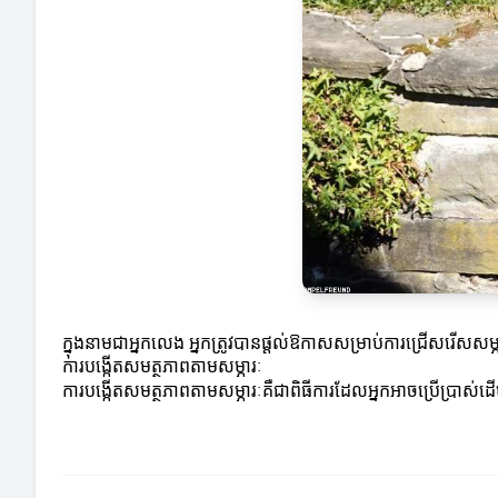
ក្នុងនាមជាអ្នកលេង អ្នកត្រូវបានផ្តល់ឱកាសសម្រាប់ការជ្រើសរើស
ការបង្កើតសមត្ថភាពតាមសម្ភារៈ
ការបង្កើតសមត្ថភាពតាមសម្ភារៈគឺជាពិធីការដែលអ្នកអាចប្រើប្រាស់