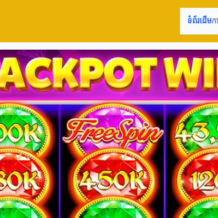
ទំព័រដើម
ក