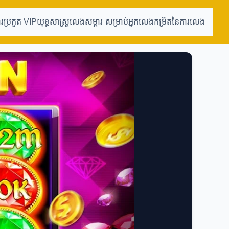
ារប្រកួត VIP
យុទ្ធសាស្ត្រលេង
សម្ភារៈសម្រាប់អ្នកលេង
កម្រិតនៃការលេង