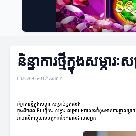
និន្នាការថ្មីក្នុងសម្ភារ
2026-06-04
Admin
និន្នាការថ្មីក្នុងសម្ភារៈសម្រាប់អ្នកលេង
ក្នុងពិភពសម័យថ្មីនេះ សម្ភារៈសម្រាប់អ្នកលេងកំពុងមានការផ្លាស់ប្តូរ
អាចលើកស្ទួយសមត្ថភាពនៃការលេងរបស់អ្នក។