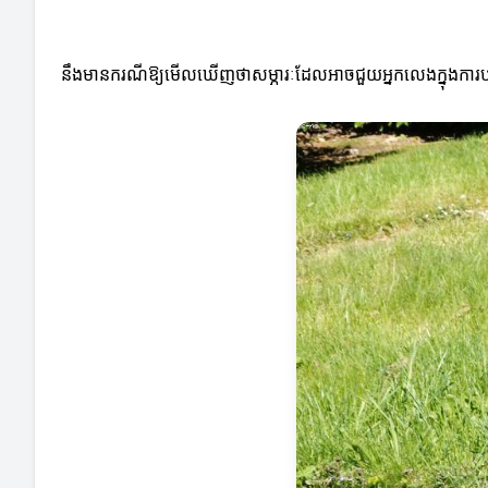
នឹងមានករណីឱ្យមើលឃើញថាសម្ភារៈដែលអាចជួយអ្នកលេងក្នុងការបង្ក