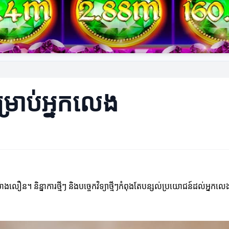
ៈសម្រាប់អ្នកលេង
យ៉ាងលឿន។ និន្នាការថ្មីៗ និងបច្ចេកវិទ្យាថ្មីៗកំពុងតែបន្សល់ប្រយោជន៍ដល់អ្នកលេង