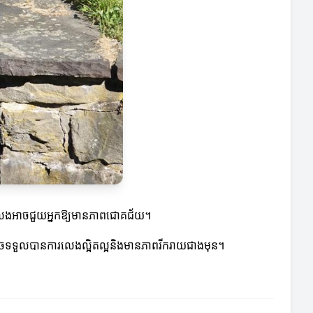
ការលេងអាចជួយអ្នកឱ្យមានភាពជោគជ័យ។
្នកអាចទទួលបានការលេងល្អិតល្អនិងមានភាពរីករាយជាងមុន។