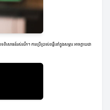
ពិសោធន៍រស់រវើក។ ការប្រើប្រាស់ពន្លឺនៅក្នុងសម្ភារៈអាចក្លាយជា