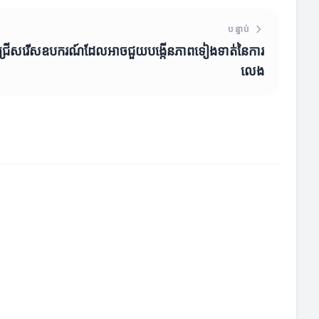
បន្ទាប់
ការជ្រើសរើសឧបករណ៍ដែលអាចជួយបង្កើនភាពទៀងទាត់នៃការ
លេង