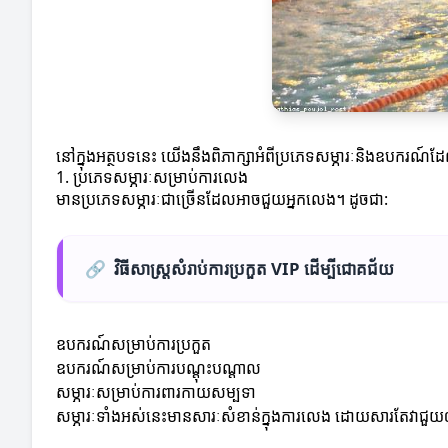
នៅក្នុងអត្ថបទនេះ យើងនឹងពិភាក្សាអំពីប្រភេទសម្ភារៈនិងឧបករណ
1. ប្រភេទសម្ភារៈសម្រាប់ការលេង
មានប្រភេទសម្ភារៈជាច្រើនដែលអាចជួយអ្នកលេង។ ដូចជា:
🔗
វិធីសាស្ត្រសំរាប់ការប្រកួត VIP ដើម្បីជោគជ័យ
ឧបករណ៍សម្រាប់ការប្រកួត
ឧបករណ៍សម្រាប់ការបណ្តុះបណ្តាល
សម្ភារៈសម្រាប់ការពារកាយសម្បទា
សម្ភារៈទាំងអស់នេះមានសារៈសំខាន់ក្នុងការលេង ដោយសារតែវាជួយឲ្