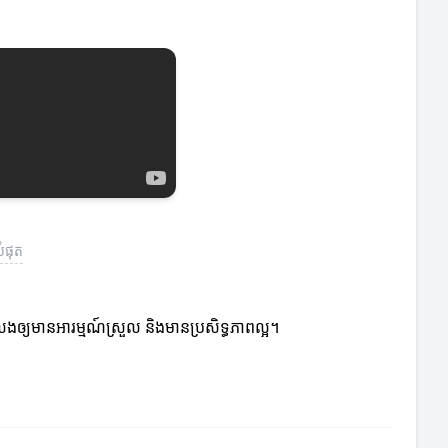
បំផុត
ងឲ្យមានអារម្មណ៍ស្រួល និងមានប្រសិទ្ធភាពល្អ។