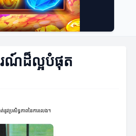
ករណ៍ដ៏ល្អបំផុត
ំណត់នូវប្រសិទ្ធភាពនៃការលេង។