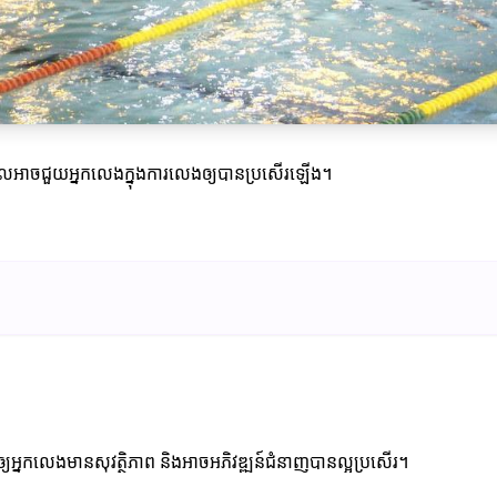
៍ដែលអាចជួយអ្នកលេងក្នុងការលេងឲ្យបានប្រសើរឡើង។
យអ្នកលេងមានសុវត្ថិភាព និងអាចអភិវឌ្ឍន៍ជំនាញបានល្អប្រសើរ។