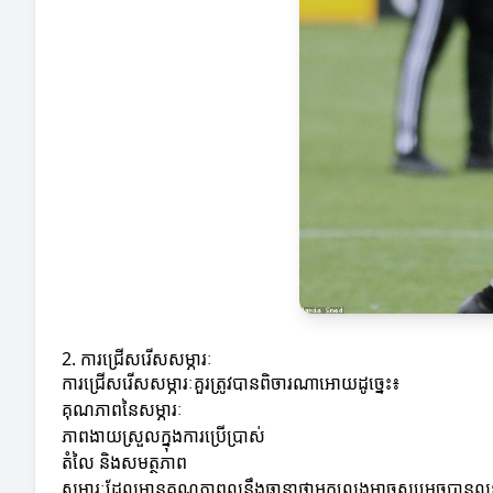
2. ការជ្រើសរើសសម្ភារៈ
ការជ្រើសរើសសម្ភារៈគួរត្រូវបានពិចារណាអោយដូច្នេះ៖
គុណភាពនៃសម្ភារៈ
ភាពងាយស្រួលក្នុងការប្រើប្រាស់
តំលៃ និងសមត្ថភាព
សម្ភារៈដែលមានគុណភាពល្អនឹងធានាថាអ្នកលេងអាចសម្រេចបានលទ្ធផ