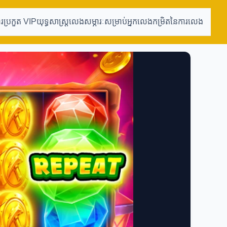
ារប្រកួត VIP
យុទ្ធសាស្ត្រលេង
សម្ភារៈសម្រាប់អ្នកលេង
កម្រិតនៃការលេង