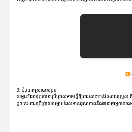
▶
W
3. ដំណោះស្រាយសម្ភារៈ
សម្ភារៈដែលត្រូវបានប្រើប្រាស់អាចធ្វើឱ្យការលេងកាន់តែងាយស្រួល
ដូចនេះ ការប្រើប្រាស់សម្ភារៈដែលមានគុណភាពនឹងធានាថាអ្នកលេងអ