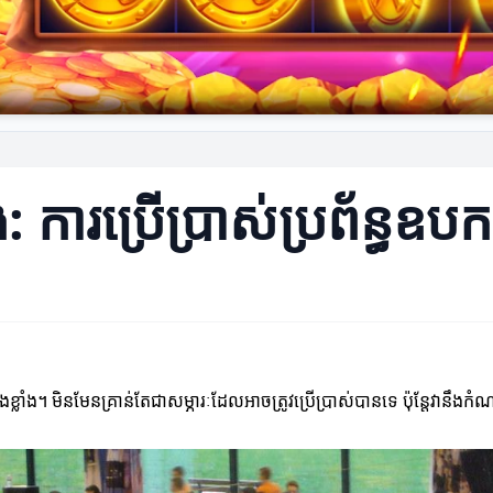
: ការប្រើប្រាស់ប្រព័ន្ធឧប
្លាំង។ មិនមែនគ្រាន់តែជាសម្ភារៈដែលអាចត្រូវប្រើប្រាស់បានទេ ប៉ុន្តែវានឹងក