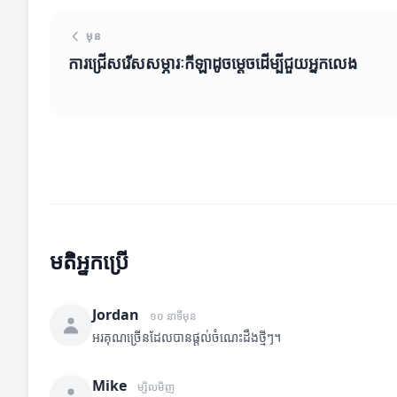
មុន
ការជ្រើសរើសសម្ភារៈកីឡាដូចម្តេចដើម្បីជួយអ្នកលេង
មតិអ្នកប្រើ
Jordan
១០ នាទីមុន
អរគុណច្រើនដែលបានផ្តល់ចំណេះដឹងថ្មីៗ។
Mike
ម្សិលមិញ