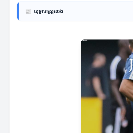
📰
យុទ្ធសាស្ត្រលេង