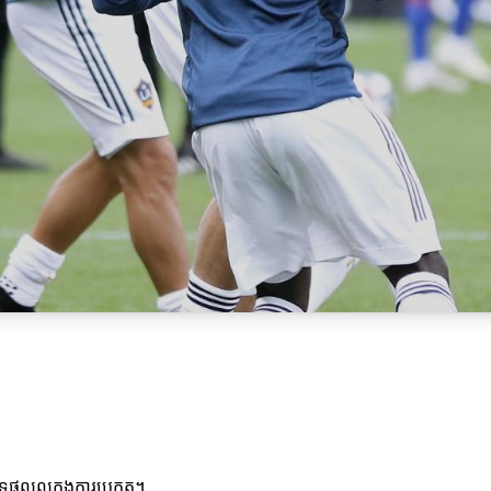
លល្អក្នុងការប្រកួត។