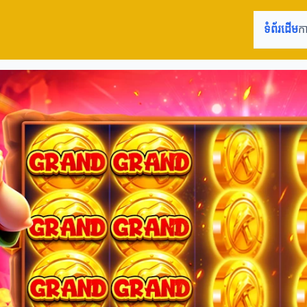
ទំព័រដើម
ក