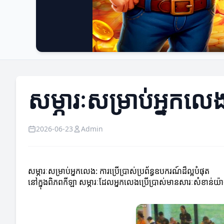
សម្ភារៈសម្រាប់អ្នកលេង
2026-06-23
Admin
សម្ភារៈសម្រាប់អ្នកលេង: ការប្រើប្រាស់ប្រព័ន្ធឧបករណ៍ដ៏ល្អបំផុត
នៅក្នុងពិភពកីឡា សម្ភារៈដែលអ្នកលេងប្រើប្រាស់មានសារៈសំខាន់យ៉ាងខ