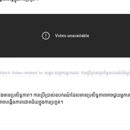
atch Video related to: សម្ភារៈសម្រាប់អ្នកលេង: ការប្រើប្រាស់ប្រព័ន្ធឧបករណ៍ដ៏ល្អ
 និងមានប្រសិទ្ធភាព។ ការប្រើប្រាស់ឧបករណ៍ដែលមានប្រសិទ្ធភាពអាចជួយអ្នកលេ
ាចបង្កើនភាពជោគជ័យក្នុងការប្រកួត។