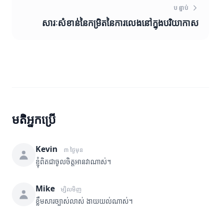
បន្ទាប់
សារៈសំខាន់នៃកម្រិតនៃការលេងនៅក្នុងបរិយាកាស
មតិអ្នកប្រើ
Kevin
៣ ថ្ងៃមុន
ខ្ញុំពិតជាចូលចិត្តអានវាណាស់។
Mike
ម្សិលមិញ
ខ្លឹមសារច្បាស់លាស់ ងាយយល់ណាស់។