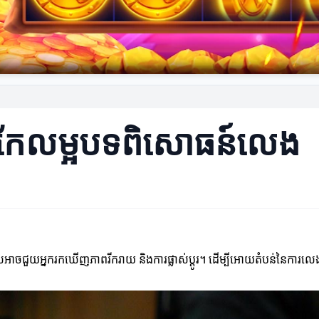
ការកែលម្អបទពិសោធន៍លេង
ាចជួយអ្នករកឃើញភាពរីករាយ និងការផ្លាស់ប្តូរ។ ដើម្បីអោយតំបន់នៃការលេងកាន