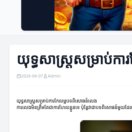
យុទ្ធសាស្ត្រសម្រាប់
2026-06-07
Admin
យុទ្ធសាស្ត្រសម្រាប់ការកែលម្អបទពិសោធន៍លេង
ការលេងមិនត្រឹមតែជាការហែលខ្លួនទេ ប៉ុន្ដែវាជាបទពិសោធន៍មួយដែលអ