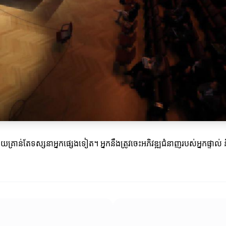
ន់តែទស្សនាអ្នកផ្សេងទៀត។ អ្នកនឹងត្រូវចេះ​អភិវឌ្ឍជំនាញរបស់អ្នកផ្ទាល់ និ