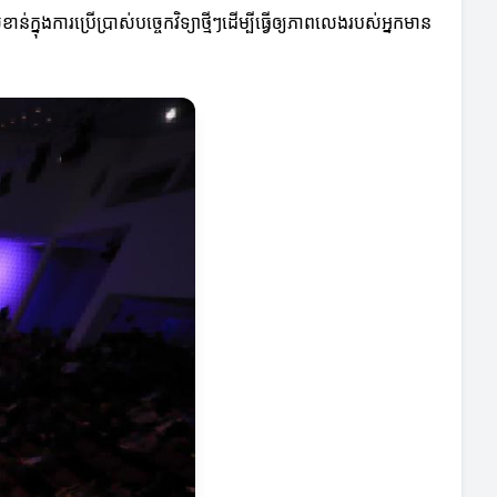
ុងការប្រើប្រាស់បច្ចេកវិទ្យាថ្មីៗដើម្បីធ្វើឲ្យភាពលេងរបស់អ្នកមាន