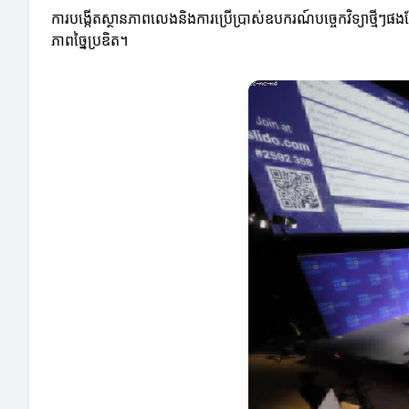
ការ​បង្កើតស្ថានភាពលេងនិងការប្រើប្រាស់ឧបករណ៍បច្ចេកវិទ្យាថ្មីៗផង
ភាពច្នៃប្រឌិត។