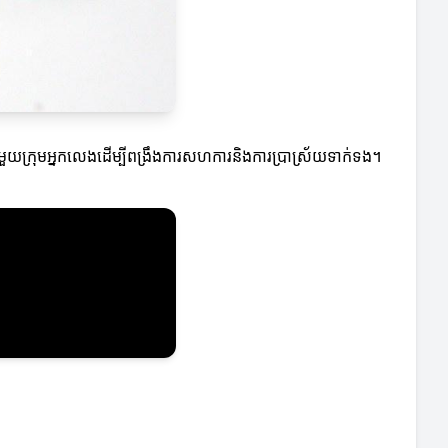
ួយក្រុមអ្នកលេងដើម្បីពង្រឹងការសហការនិងការប្រាស្រ័យទាក់ទង។