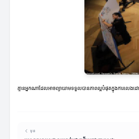
គ្មានអ្នកណាដែលអាចព្យាយាមទទួលបានភាពល្អបំផុតក្នុងការលេងដោយគ្រា
មុន