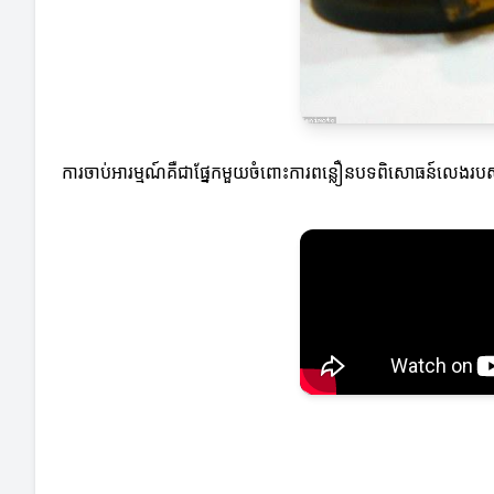
ការចាប់អារម្មណ៍គឺជាផ្នែកមួយចំពោះការពន្លឿនបទពិសោធន៍លេងរបស់