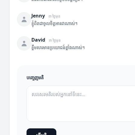
Jenny
៣ ថ្ងៃមុន
ខ្ញុំពិតជាចូលចិត្តអានវាណាស់។
David
៣ ថ្ងៃមុន
ខ្លឹមសារមានប្រយោជន៍ខ្លាំងណាស់។
បញ្ចេញមតិ