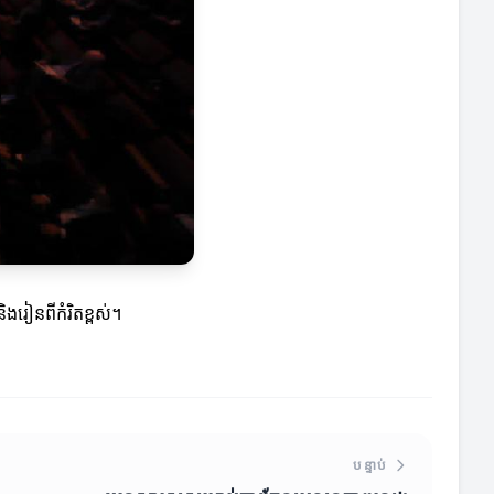
ងរៀនពីកំរិតខ្ពស់។
បន្ទាប់