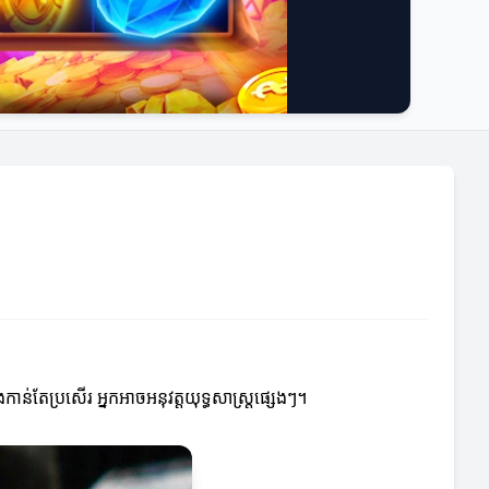
់តែប្រសើរ អ្នកអាចអនុវត្តយុទ្ធសាស្ត្រផ្សេងៗ។