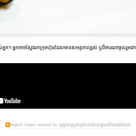
អ្នក។ អ្នកអាចស្វែងរកក្រុមហ៊ុនដែលមានសមត្ថភាពខ្ពស់ ឬពិចារណាចូលរួមជាម
▶
Watch Video related to: យុទ្ធសាស្ត្រសម្រាប់ការកែលម្អបទពិសោធន៍លេង