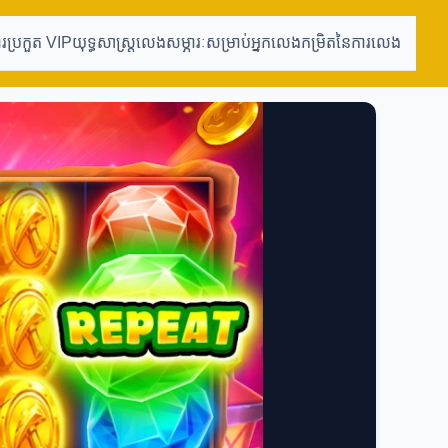
ារប្រកួត VIP
យុទ្ធសាស្ត្រលេង
សម្ភារៈសម្រាប់អ្នកលេង
កម្រិតនៃការលេង