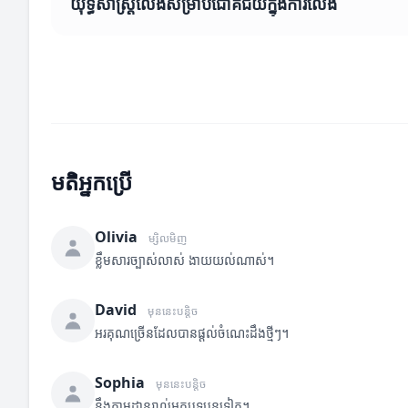
យុទ្ធសាស្ត្រលេងសម្រាប់ជោគជ័យក្នុងការលេង
មតិអ្នកប្រើ
Olivia
ម្សិលមិញ
ខ្លឹមសារច្បាស់លាស់ ងាយយល់ណាស់។
David
មុននេះបន្តិច
អរគុណច្រើនដែលបានផ្តល់ចំណេះដឹងថ្មីៗ។
Sophia
មុននេះបន្តិច
នឹងតាមដានរាល់អត្ថបទបន្តទៀត។