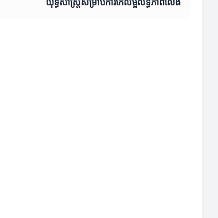
យុទ្ធសាស្ត្រសម្រាប់ការកែលម្អលទ្ធភាពលេង