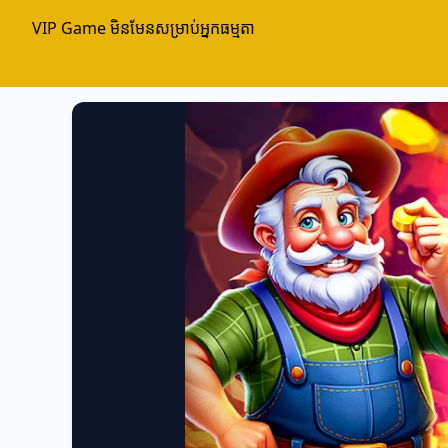
VIP Game មិនមែនសម្រាប់អ្នកធម្មតា