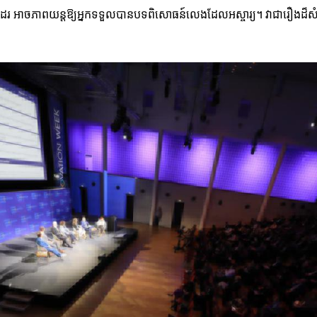
ដែរ អាចភាពយន្តឱ្យអ្នកទទួលបានបទពិសោធន៍លេងដែលអស្ចារ្យ។ វាជារឿងដ៏សំខាន់ក្ន