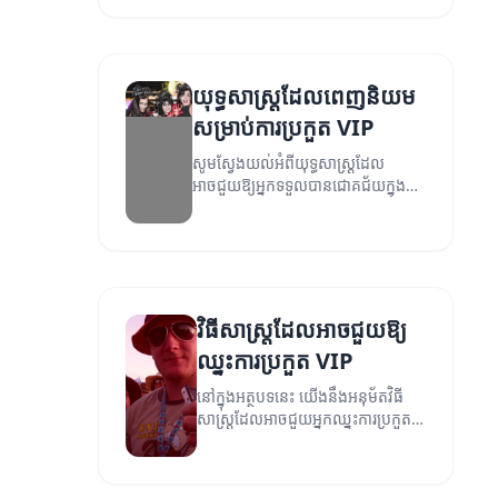
យុទ្ធសាស្ត្រដែលពេញនិយម
សម្រាប់ការប្រកួត VIP
សូមស្វែងយល់អំពីយុទ្ធសាស្ត្រដែល
អាចជួយឱ្យអ្នកទទួលបានជោគជ័យក្នុងការ
ប្រកួត VIP។
វិធីសាស្ត្រដែលអាចជួយឱ្យ
ឈ្នះការប្រកួត VIP
នៅក្នុងអត្ថបទនេះ យើងនឹងអនុម័តវិធី
សាស្ត្រដែលអាចជួយអ្នកឈ្នះការប្រកួត
VIP។