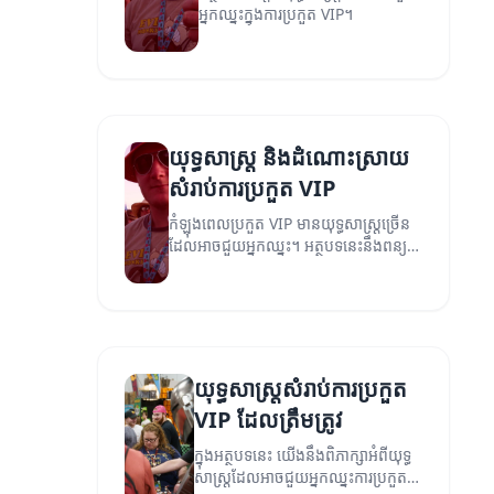
អ្នកឈ្នះក្នុងការប្រកួត VIP។
យុទ្ធសាស្ត្រ និងដំណោះស្រាយ
សំរាប់ការប្រកួត VIP
កំឡុងពេលប្រកួត VIP មានយុទ្ធសាស្ត្រច្រើន
ដែលអាចជួយអ្នកឈ្នះ។ អត្ថបទនេះនឹងពន្យល់
អំពីយុទ្ធសាស្ត្រ និងដំណោះស្រាយសំរាប់ការ
ប្រកួត VIP។
យុទ្ធសាស្ត្រសំរាប់ការប្រកួត
VIP ដែលត្រឹមត្រូវ
ក្នុងអត្ថបទនេះ យើងនឹងពិភាក្សាអំពីយុទ្ធ
សាស្ត្រដែលអាចជួយអ្នកឈ្នះការប្រកួត