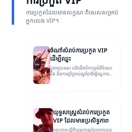
ការប្រកួតដែលមានលក្ខណៈពិសេសសម្រាប់
អ្នកលេង VIP។
ចំណាំសំរាប់ការប្រកួត VIP
ដើម្បីឈ្នះ
ក្នុងអត្ថបទនេះ យើងនឹងពិភាក្សាអំពីចំណេះ
ដឹង និងការប្រើប្រាស់ស្នាដៃដើម្បីឈ្នះការ
ប្រកួត VIP។
យុទ្ធសាស្ត្រសំរាប់ការប្រកួត
VIP ដែលមានប្រសិទ្ធភាព
អត្ថបទនេះស្តីពីយុទ្ធសាស្ត្រដែលអាចជួយ