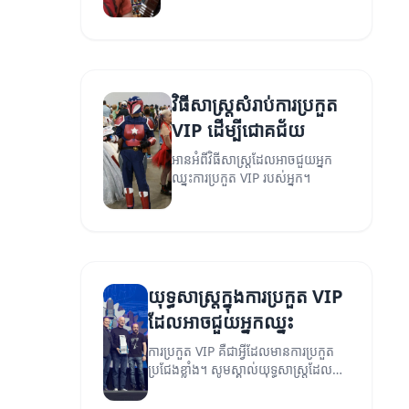
VIP។
វិធីសាស្ត្រសំរាប់ការប្រកួត
VIP ដើម្បីជោគជ័យ
អានអំពីវិធីសាស្ត្រដែលអាចជួយអ្នក
ឈ្នះការប្រកួត VIP របស់អ្នក។
យុទ្ធសាស្ត្រក្នុងការប្រកួត VIP
ដែលអាចជួយអ្នកឈ្នះ
ការប្រកួត VIP គឺជាអ្វីដែលមានការប្រកួត
ប្រជែងខ្លាំង។ សូមស្គាល់យុទ្ធសាស្ត្រដែល
អាចជួយអ្នកឈ្នះក្នុងប្រកួត VIP។