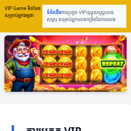
VIP Game មិនមែន
ទំព័រដើម
ការប្រកួត VIP
យុទ្ធសាស្ត្រលេង
សម្រាប់អ្នកធម្មតា
សម្ភារៈសម្រាប់អ្នកលេង
កម្រិតនៃការលេង
ការប្រកួត VIP