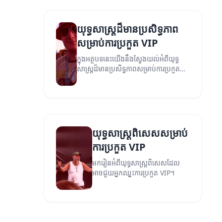
យុទ្ធសាស្ត្រដ៏មានប្រសិទ្ធភាព
សម្រាប់ការប្រកួត VIP
ក្នុងអត្ថបទនេះយើងនឹងស្វែងយល់អំពីយុទ្ធ
សាស្ត្រដ៏មានប្រសិទ្ធភាពសម្រាប់ការប្រកួត
VIP ដើម្បីឈ្នះ និងសម្រេចបាននូវអ្វីដែលអ្នក
ចង់បាន។
យុទ្ធសាស្ត្រពិសេសសម្រាប់
ការប្រកួត VIP
មករៀនអំពីយុទ្ធសាស្ត្រពិសេសដែល
អាចជួយអ្នកឈ្នះការប្រកួត VIP។