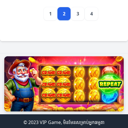
1
2
3
4
© 2023 VIP Game, មិនមែនសម្រាប់អ្នកធម្មតា